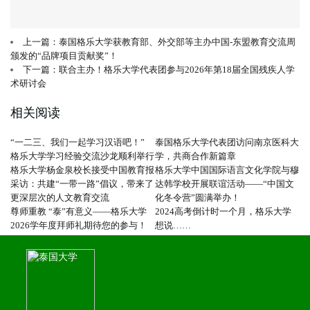
上一篇：泰国格乐大学获教育部、外交部等主办中国-东盟教育交流周
颁发的“品牌项目贡献奖”！
下一篇：联合主办！格乐大学代表团参与2026年第18届全国残疾人学
术研讨会
相关阅读
“一二三、我们一起学习汉语吧！”
泰国格乐大学代表团访问南京医科大
格乐大学学习经验交流沙龙顺利举行
学，共商合作新篇章
格乐大学杨金泉校长接受中国教育报
格乐大学中国国际语言文化学院与穆
采访：共建“一带一路”倡议，带来了
达韩学校开展联谊活动——“中国文
更深层次的人文教育交流
化冬令营”圆满举办！
尊师重教 “泰”有意义——格乐大学
2024高考倒计时一个月，格乐大学
2026学年度拜师礼期待您的参与！
想说……