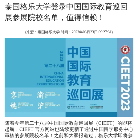
泰国格乐大学登录中国国际教育巡回
展参展院校名单，值得信赖！
(来源：泰国格乐大学 时间：
2023年03月23日 09:27:31
)
随着今年第二十八届中国国际教育巡回展（CIEET）的即将
起航，CIEET 官方网站也陆续更新了通过中国留学服务中心
审核的参展院校名单！之前和大家报道过，格乐大学即将参