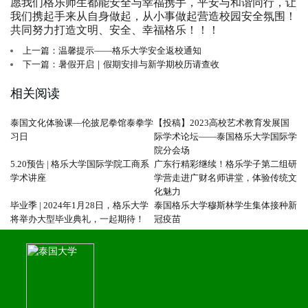
愿我们格乐师生都能安全与幸福携手，平安与和谐同行，让
我们携起手来从自身做起，从小事做起营造校园安全氛围！
共同努力打造文明、安全、幸福格乐！！！
上一篇：温馨提示——格乐大学安全返校通知
下一篇：暑假开启｜假期安排与新学期校历请查收
相关阅读
泰国文化体验课—伦披尼拳馆泰拳学
【投稿】2023高校艺术教育发展国
习日
际学术论坛——泰国格乐大学国际学
院分会场
5.20预告 | 格乐大学国际学院工商系
广东行精彩继续！格乐学子第二组研
学术讲座
学营走进广财名师讲堂，体验传统文
化魅力
毕业季 | 2024年1月28日，格乐大学
泰国格乐大学穆斯林学生集体接种新
将举办大型毕业典礼，一起期待！
冠疫苗