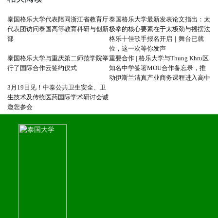
泰国格乐大学代表陪同浙江省教育厅
泰国格乐大学最新发表论文指出：太
代表团访问泰国高等教育科研与创新
极拳的核心要素在于太极劲与摇摆法
部
格乐十佳歌手报名开启｜舞台已就
位，这一次等你发声
泰国格乐大学与重庆第二师范学院举
重要合作 | 格乐大学与Thung Khru区
行了国际合作云签约仪式
知名中学签署MOU合作备忘录，推
动伊斯兰清真产业商务课程进入高中
3月19日见！中泰公共卫生安全、卫
生技术及传统医药国际学术研讨会诚
邀您参会