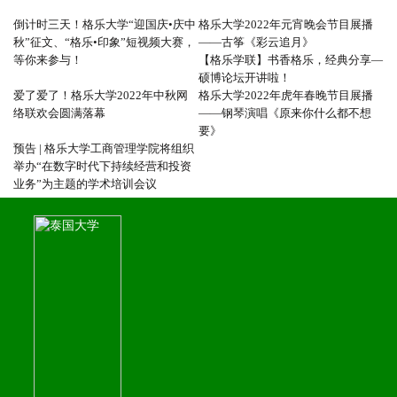
倒计时三天！格乐大学“迎国庆•庆中
格乐大学2022年元宵晚会节目展播
秋”征文、“格乐•印象”短视频大赛，
——古筝《彩云追月》
等你来参与！
【格乐学联】书香格乐，经典分享—
硕博论坛开讲啦！
爱了爱了！格乐大学2022年中秋网
格乐大学2022年虎年春晚节目展播
络联欢会圆满落幕
——钢琴演唱《原来你什么都不想
要》
预告 | 格乐大学工商管理学院将组织
举办“在数字时代下持续经营和投资
业务”为主题的学术培训会议