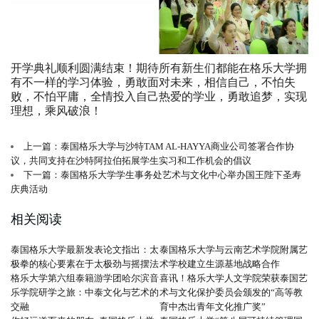
开学典礼顺利圆满结束！期待所有新生们都能在格乐大学拥
有不一样的学习体验，勇敢面对未来，相信自己，不怕失
败，不怕平庸，全情投入自己热爱的学业，勇敢追梦，实现
理想，乘风破浪！
上一篇：泰国格乐大学与沙特TAM AL-HAYYA商业公司签署合作协
议，共同支持在沙特阿拉伯拓展学生实习和工作机会的倡议
下一篇：泰国格乐大学学生事务处艺术与文化中心举办国王陛下圣寿
庆典活动
相关阅读
泰国格乐大学最新发表论文指出：太
泰国格乐大学与云南艺术学院附属艺
极拳的核心要素在于太极劲与摇摆法
术学校建立生源基地战略合作
格乐大学第六组泰籍游学团哈尔滨音
喜讯！格乐大学人文学院荣获泰国艺
乐学院研学之旅：中泰文化与艺术的
术与文化保护委员会颁发的“高等教
交融
育中杰出青年文化推广奖”