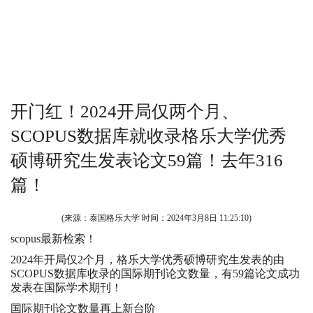
开门红！2024开局仅两个月、
SCOPUS数据库就收录格乐大学优秀
硕博研究生发表论文59篇！去年316
篇！
(来源：泰国格乐大学 时间：
2024年3月8日 11:25:10
)
scopus最新检索！
2024年开局仅2个月，格乐大学优秀硕博研究生发表的由
SCOPUS数据库收录的国际期刊论文数量，有59篇论文成功
发表在国际学术期刊！
国际期刊论文数量再上新台阶