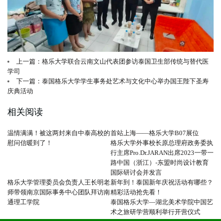
上一篇：格乐大学联合云南文山代表团参访泰国卫生部传统与替代医
学司
下一篇：泰国格乐大学学生事务处艺术与文化中心举办国王陛下圣寿
庆典活动
相关阅读
温情满满！被这两封来自中泰高校的
首站上海——格乐大学B07展位
慰问信暖到了！
格乐大学外事校长原总理府政务委执
行主席Pro.Dr.JARAN出席2023一带一
路中国（浙江）-东盟时尚设计教育
国际研讨会并发言
格乐大学管理委员会负责人王长明老
新年到！泰国新年庆祝活动有哪些？
师带领南京国际事务中心团队拜访南
精彩活动抢先看！
通理工学院
泰国格乐大学—湖北美术学院中国艺
术之旅研学营顺利举行开营仪式