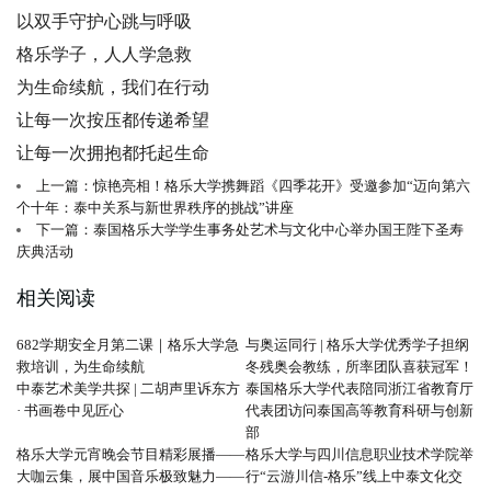
以双手守护心跳与呼吸
格乐学子，人人学急救
为生命续航，我们在行动
让每一次按压都传递希望
让每一次拥抱都托起生命
上一篇：惊艳亮相！格乐大学携舞蹈《四季花开》受邀参加“迈向第六
个十年：泰中关系与新世界秩序的挑战”讲座
下一篇：泰国格乐大学学生事务处艺术与文化中心举办国王陛下圣寿
庆典活动
相关阅读
682学期安全月第二课｜格乐大学急
与奥运同行 | 格乐大学优秀学子担纲
救培训，为生命续航
冬残奥会教练，所率团队喜获冠军！
中泰艺术美学共探 | 二胡声里诉东方
泰国格乐大学代表陪同浙江省教育厅
· 书画卷中见匠心
代表团访问泰国高等教育科研与创新
部
格乐大学元宵晚会节目精彩展播——
格乐大学与四川信息职业技术学院举
大咖云集，展中国音乐极致魅力——
行“云游川信-格乐”线上中泰文化交