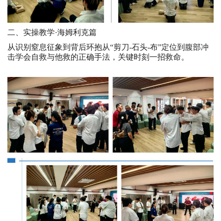
二、实操教学·海姆利克篇
从识别窒息征象到背后环抱从“剪刀-石头-布”定位到腹部冲
击学会自救与他救的正确手法，关键时刻一招救命。