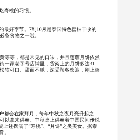
吃寿桃的习惯。
的最好季节。7到10月是泰国特色蜜柚丰收的
必备食物之一啦。
黄等等，都是常见的口味，并且莲蓉月饼依然
街一家老字号店铺里，货架上的月饼多达31
松软可口、甜而不腻，深受顾客欢迎，刚上架
户户都会在家拜月，每年中秋之夜月亮升起之
可以拿来供奉。中秋桌上供奉着中国民间传说
上还摆满了“寿桃”、“月饼”之类美食。据泰
音。