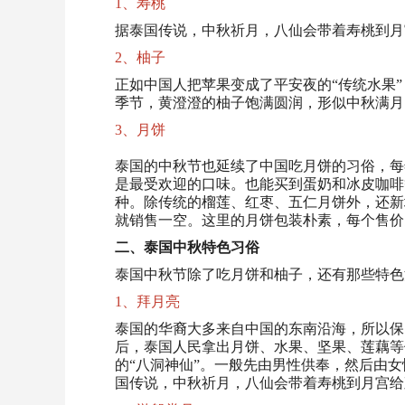
1、寿桃
据泰国传说，中秋祈月，八仙会带着寿桃到月
2、柚子
正如中国人把苹果变成了平安夜的“传统水果
季节，黄澄澄的柚子饱满圆润，形似中秋满月
3、月饼
泰国的中秋节也延续了中国吃月饼的习俗，每
是最受欢迎的口味。也能买到蛋奶和冰皮咖啡
种。除传统的榴莲、红枣、五仁月饼外，还新
就销售一空。这里的月饼包装朴素，每个售价多在
二、泰国中秋特色习俗
泰国中秋节除了吃月饼和柚子，还有那些特色
1、拜月亮
泰国的华裔大多来自中国的东南沿海，所以保
后，泰国人民拿出月饼、水果、坚果、莲藕等
的“八洞神仙”。一般先由男性供奉，然后由女
国传说，中秋祈月，八仙会带着寿桃到月宫给