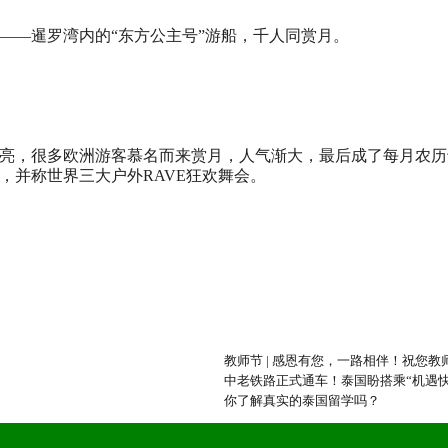
——暹罗湾内的“东方公主号”游船，千人同赏月。
亮，很多欧洲游客慕名而来赏月，人气渐大，最后成了每月农历
，并称世界三大户外RAVE狂欢舞会。
教师节 | 感恩有您，一路相伴！祝您教
中老铁路正式通车！泰国盼搭乘“机遇
你了解真实的泰国留学吗？