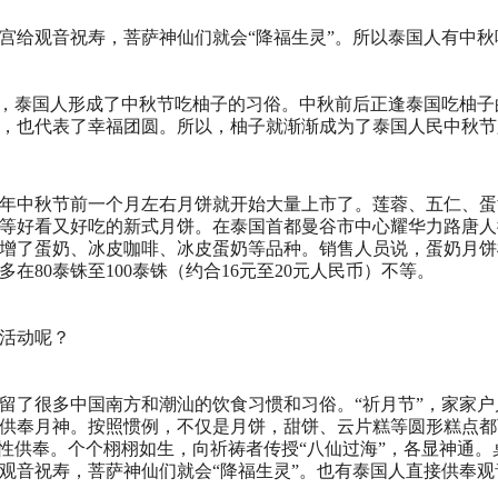
宫给观音祝寿，菩萨神仙们就会“降福生灵”。所以泰国人有中秋
”，泰国人形成了中秋节吃柚子的习俗。中秋前后正逢泰国吃柚子
，也代表了幸福团圆。所以，柚子就渐渐成为了泰国人民中秋节
年中秋节前一个月左右月饼就开始大量上市了。莲蓉、五仁、蛋
等好看又好吃的新式月饼。在泰国首都曼谷市中心耀华力路唐人
增了蛋奶、冰皮咖啡、冰皮蛋奶等品种。销售人员说，蛋奶月饼
80泰铢至100泰铢（约合16元至20元人民币）不等。
活动呢？
留了很多中国南方和潮汕的饮食习惯和习俗。“祈月节”，家家
供奉月神。按照惯例，不仅是月饼，甜饼、云片糕等圆形糕点都
性供奉。个个栩栩如生，向祈祷者传授“八仙过海”，各显神通。桌
观音祝寿，菩萨神仙们就会“降福生灵”。也有泰国人直接供奉观