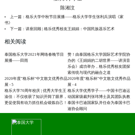
陈湘汶
上一篇：格乐大学中秋节目展播——格乐大学学生张利兵演唱《家
书》
下一篇：讲座回顾 | 格乐优秀校友王娟娟：中国民族器乐艺术
相关阅读
泰国格乐大学2021年网络春晚节目
赞！由泰国格乐大学国际艺术学院协
展播——田雨
办的《王娟娟的二胡世界——讲演音
乐会》成功举办，格乐优秀校友团探
索传统与现代的融合之道
2020年度”格乐杯“中文散文优秀作品
2020年度“格乐杯”中文散文优秀作品
展 - 5
展 - 4
格乐大学70周年校庆 | 优秀大学生王
格乐大学优秀学子——中国卡巴迪运
渝佳：不仅收获了知识开阔了眼界，
动国家级裁判张玮博士及其团队执教
更促使我有动力抓住机会锻炼自己！
泰国卡巴迪国家队并任命为泰国卡巴
迪协会顾问