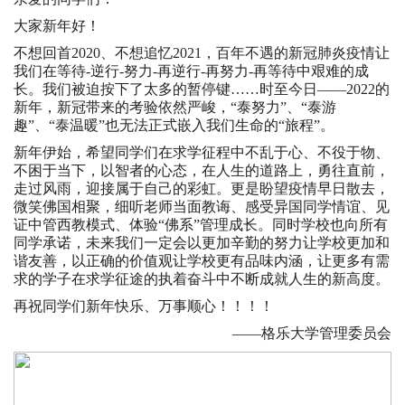
大家新年好！
不想回首2020、不想追忆2021，百年不遇的新冠肺炎疫情让
我们在等待-逆行-努力-再逆行-再努力-再等待中艰难的成
长。我们被迫按下了太多的暂停键……时至今日——2022的
新年，新冠带来的考验依然严峻，“泰努力”、“泰游
趣”、“泰温暖”也无法正式嵌入我们生命的“旅程”。
新年伊始，希望同学们在求学征程中不乱于心、不役于物、
不困于当下，以智者的心态，在人生的道路上，勇往直前，
走过风雨，迎接属于自己的彩虹。更是盼望疫情早日散去，
微笑佛国相聚，细听老师当面教诲、感受异国同学情谊、见
证中管西教模式、体验“佛系”管理成长。同时学校也向所有
同学承诺，未来我们一定会以更加辛勤的努力让学校更加和
谐友善，以正确的价值观让学校更有品味内涵，让更多有需
求的学子在求学征途的执着奋斗中不断成就人生的新高度。
再祝同学们新年快乐、万事顺心！！！！
——格乐大学管理委员会