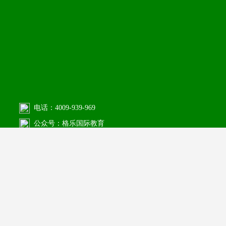
电话：4009-939-969
公众号：格乐国际教育
邮箱：krirk2020@163.com
官网：www.krirk.ac.th(泰文)
www.krirkcn.com(中文)
学校地址：No.3 soi Ramintra 1,Ramintra
Road,Anusaowaree,Bangkhen,Bangkok 10220 THAILAND
泰国留学
/泰国大学
网站地图