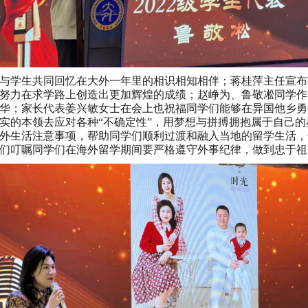
与学生共同回忆在大外一年里的相识相知相伴；蒋桂萍主任宣布
努力在求学路上创造出更加辉煌的成绩；赵峥为、鲁敬凇同学作
华；家长代表姜兴敏女士在会上也祝福同学们能够在异国他乡勇
实的本领去应对各种“不确定性”，用梦想与拼搏拥抱属于自己
外生活注意事项，帮助同学们顺利过渡和融入当地的留学生活，
们叮嘱同学们在海外留学期间要严格遵守外事纪律，做到忠于祖