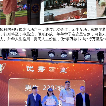
预科的例行传统活动之一，通过此次会议，师生互动，家校连通
，行则将至；事虽难，做则必成。莘莘学子在这里告别，向着人
、升华人生格局、提高人生价值，使“读万卷书”与“行万里路”相