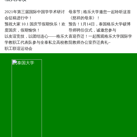
2021年第三届国际中国学学术研讨
母亲节 | 格乐大学邀您一起聆听这首
会征稿进行中！
《慈祥的母亲》！
预祝大家 10.1 国庆节假期快乐！欢
预告！1月14日，泰国格乐大学硕博
度国庆，假期愉快！
导师聘任仪式，诚邀您参与
以友谊竞技，以团结连心——格乐大
喜迎乔迁！一起围观格乐大学国际学
学教职工代表队参与全泰私立高校教
院教师办公室乔迁典礼~
职工联谊运动会