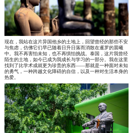
现在，我站在这片异国他乡的土地上，回望曾经的那些不安
与焦虑，仿佛它们早已随着日升日落而消散在暹罗的晨曦
中。我不再害怕未知，也不再惧怕挑战。泰国，这片我曾经
陌生的土地，如今已成为我成长与学习的一部分。我在这里
找到了比学术成就更为珍贵的东西——那就是一种面对未知
的勇气，一种跨越文化障碍的自信，以及一种对生活本身的
热爱。