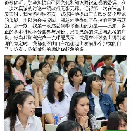
都被倾听。那些担忧自己因文化和知识而被忽视的恐惧，在
一次次真诚的讨论中消散得无影无踪。记得第一次在课堂上
发言时，我带着些许不安，试探性地提出了自己对某个理论
的质疑。本以为会被驳回，却意外地得到了教授的肯定与鼓
励。那一刻，我第一次感受到学术自由的力量——原来，真
正的学术讨论不分国界与身份，只看见解的深度与思考的广
度。每当我顺利完成一次课题展示，或是在研讨会上得到老
师的肯定时，我都会不由自主地想起出发前那个担忧的自
己：你看，你能做到的远比你想象的多。