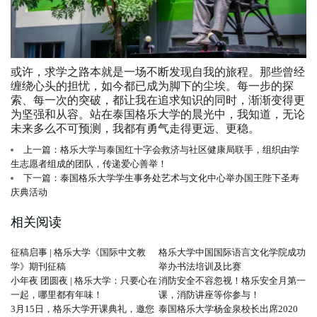
或许，求学之路本就是一场不断发现自我的旅程。那些曾经
缠绕心头的担忧，如今都已成为脚下的尘埃。每一步的探
索、每一次的突破，都让我在追求知识的同时，渐渐变得更
为坚强和从容。站在泰国格乐大学的晨光中，我知道，无论
未来多么不可预测，我都有勇气走得更远、更稳。
上一篇：格乐大学与泰国红十字会救济与社区健康局联手，组织由学
生志愿者组成的团队，传递爱心善举！
下一篇：泰国格乐大学学生事务处艺术与文化中心举办国王陛下圣寿
庆典活动
相关阅读
征稿启事 | 格乐大学《国际中文教
格乐大学中国国际语言文化学院成功
学》期刊征稿
举办书法培训及比赛
小年夜 团圆夜 | 格乐大学：只要心在
消防安全不容忽视！格乐安全月第一
一起，哪里都有年味！
课，消防讲座等你参与！
3月15日，格乐大学开课典礼，邀您
泰国格乐大学杨金泉校长出席2020