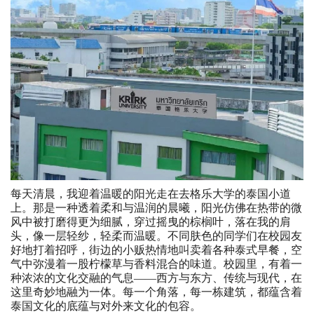
每天清晨，我迎着温暖的阳光走在去格乐大学的泰国小道
上。那是一种透着柔和与温润的晨曦，阳光仿佛在热带的微
风中被打磨得更为细腻，穿过摇曳的棕榈叶，落在我的肩
头，像一层轻纱，轻柔而温暖。不同肤色的同学们在校园友
好地打着招呼，街边的小贩热情地叫卖着各种泰式早餐，空
气中弥漫着一股柠檬草与香料混合的味道。校园里，有着一
种浓浓的文化交融的气息——西方与东方、传统与现代，在
这里奇妙地融为一体。每一个角落，每一栋建筑，都蕴含着
泰国文化的底蕴与对外来文化的包容。