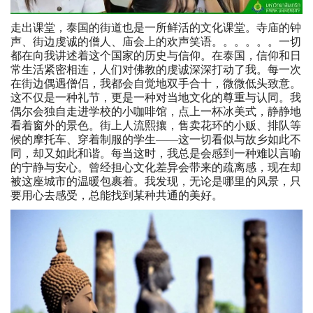
走出课堂，泰国的街道也是一所鲜活的文化课堂。寺庙的钟
声、街边虔诚的僧人、庙会上的欢声笑语。。。。。。一切
都在向我讲述着这个国家的历史与信仰。在泰国，信仰和日
常生活紧密相连，人们对佛教的虔诚深深打动了我。每一次
在街边偶遇僧侣，我都会自觉地双手合十，微微低头致意。
这不仅是一种礼节，更是一种对当地文化的尊重与认同。我
偶尔会独自走进学校的小咖啡馆，点上一杯冰美式，静静地
看着窗外的景色。街上人流熙攘，售卖花环的小贩、排队等
候的摩托车、穿着制服的学生——这一切看似与故乡如此不
同，却又如此和谐。每当这时，我总是会感到一种难以言喻
的宁静与安心。曾经担心文化差异会带来的疏离感，现在却
被这座城市的温暖包裹着。我发现，无论是哪里的风景，只
要用心去感受，总能找到某种共通的美好。