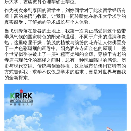
乐大学，攻读教育心理学硕士学位。
作为初次来到泰国的留学生，刘婷同学对于此次留学经历有
着丰富的感悟与收获。让我们一同聆听她在格乐大学求学的
真实感受，了解她的学术成长与个人体验。
当飞机降落在曼谷的土地上，我第一次真正感受到这个热带
季风气候的国家特色的阳光和温暖。不同于广州的湿润和炎
热，这里略显干燥，繁茂的植被与缤纷的花卉让人仿佛置身
于一片色彩斑斓的画卷中。阳光洒在寺庙金色的屋顶上，整
个世界似乎被镀上了一层神秘而柔和的金辉。穿梭于古老的
寺庙与现代化的高楼之间时，总有一种恍如隔世的感觉。历
史与现代交织、传统与创新碰撞，这座城市仿佛用它特有的
方式告诉我：求学不仅仅是学术的追求，更是对世界与自我
的全新探索。