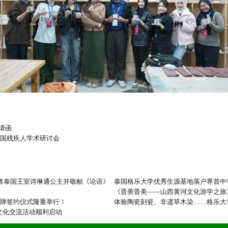
请函
全国残疾人学术研讨会
得者泰国王室诗琳通公主并敬献《论语》
泰国格乐大学优秀生源基地落户界首中
《晋善晋美——山西黄河文化游学之旅
揭牌签约仪式隆重举行！
体验陶瓷刻瓷、非遗草木染……格乐大
文化交流活动顺利启动