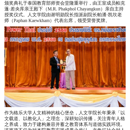
颁奖典礼于泰国教育部师资会堂隆重举行，由王室成员帕克
蓬·差央库亲王殿下（M.R. Phakphol Chayangkun）亲自主持
授奖仪式。人文学院由谢明勋院长指派副院长帕潘·凯坎老
师（Paphan Kaewkham）代表出席，领受荣誉奖牌。
作为格乐大学人文精神的核心堡垒，人文学院长年秉承「以
文载道、以教化人」之理念，深耕知识传播，关注青年人格
之养成，致力于建构兼容并蓄之教育体系与道德实践环境。