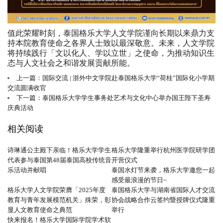
值此荣耀时刻，泰国格乐大学人文学院谨向长期以来鼎力支
持本院教育使命之各界人士致以最深敬意。未来，人文学院
将持续践行「文以化人、学以立世」之使命，为推动知识生
态与人文社会之和谐发展贡献所能。
上一篇：国际交流 | 浙外中文学院赴泰国格乐大学“荷桂”国际化小学期
交流圆满收官
下一篇：泰国格乐大学学生事务处艺术与文化中心举办国王陛下圣寿
庆典活动
相关阅读
诗琳通公主殿下亲临！格乐大学学生
格乐大学隆重举行杭州医学院研学团
代表参与泰国第48届泰国高校传统音
开营仪式
乐活动并献唱
泰国水灯节来袭，格乐大学邀您一起
感受最浪漫的节日~
格乐大学人文学院荣膺「2025年度
泰国格乐大学与湖南省国际人才交流
教育与青年发展模范机关」殊荣，彰
协会战略合作云签约暨授牌仪式隆重
显人文教育使命之典范
举行
快来报名！格乐大学国际学院学术软